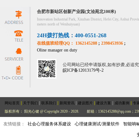
合肥市新站区创新产业园(文浍苑北100米)
Innovation Industrial Park, Xinzhan District, Hefei City, Anhui Provi
meters north of Wenhuiyuan)
24H拨打热线：400-0551-268
在线值班经理QQ： 1362145288
;
2398453936
;
Oline manager on duty
公司网站已经申请版权,如有抄袭,必追
皖ICP备12013179号-2
|
|
|
|
|
|
|
网站首页
关于我们
联系我们
新闻资讯
建设图片
建设方案
成功案例
专
版权所有： 阳光心健 @ Copyright 2020 - 2028.
邮箱：1362145288@qq.com；239
友情链接：
社会心理服务体系建设
心理健康测试/测量软件
智能呐