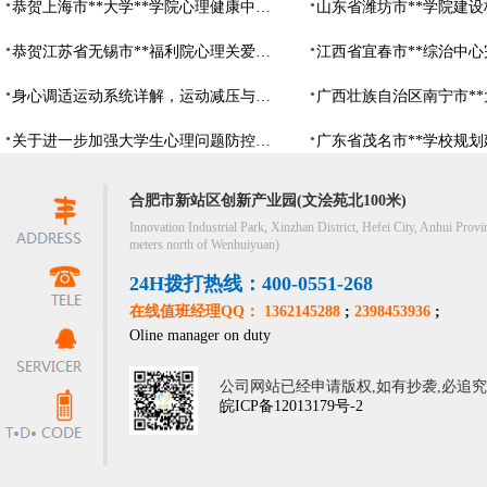
恭贺上海市**大学**学院心理健康中心建设项目由阳光心健代理商中标
恭贺江苏省无锡市**福利院心理关爱中心建设项目由阳光心健代理商中标
身心调适运动系统详解，运动减压与心理调适全指南
关于进一步加强大学生心理问题防控，防控大学生心理危机
合肥市新站区创新产业园(文浍苑北100米)
Innovation Industrial Park, Xinzhan District, Hefei City, Anhui Provi
meters north of Wenhuiyuan)
24H拨打热线：400-0551-268
在线值班经理QQ： 1362145288
;
2398453936
;
Oline manager on duty
公司网站已经申请版权,如有抄袭,必追
皖ICP备12013179号-2