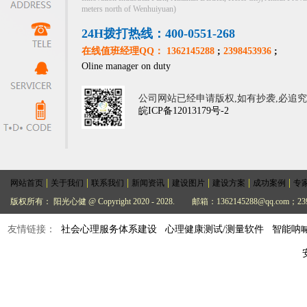
meters north of Wenhuiyuan)
24H拨打热线：400-0551-268
在线值班经理QQ： 1362145288
;
2398453936
;
Oline manager on duty
公司网站已经申请版权,如有抄袭,必追
皖ICP备12013179号-2
|
|
|
|
|
|
|
网站首页
关于我们
联系我们
新闻资讯
建设图片
建设方案
成功案例
专
版权所有： 阳光心健 @ Copyright 2020 - 2028.
邮箱：1362145288@qq.com；239
友情链接：
社会心理服务体系建设
心理健康测试/测量软件
智能呐