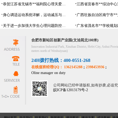
恭贺江苏省无锡市**福利院心理关爱中心建设项目由阳光心健代理商中标
身心调适运动系统详解，运动减压与心理调适全指南
关于进一步加强大学生心理问题防控，防控大学生心理危机
合肥市新站区创新产业园(文浍苑北100米)
Innovation Industrial Park, Xinzhan District, Hefei City, Anhui Provi
meters north of Wenhuiyuan)
24H拨打热线：400-0551-268
在线值班经理QQ： 1362145288
;
2398453936
;
Oline manager on duty
公司网站已经申请版权,如有抄袭,必追
皖ICP备12013179号-2
|
|
|
|
|
|
|
网站首页
关于我们
联系我们
新闻资讯
建设图片
建设方案
成功案例
专