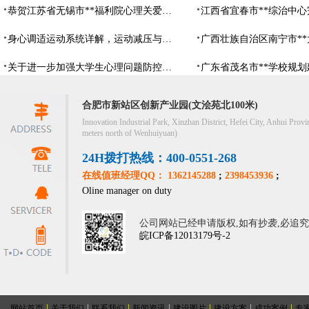
恭贺江苏省无锡市**福利院心理关爱中心建设项目由阳光心健代理商中标
身心调适运动系统详解，运动减压与心理调适全指南
关于进一步加强大学生心理问题防控，防控大学生心理危机
合肥市新站区创新产业园(文浍苑北100米)
Innovation Industrial Park, Xinzhan District, Hefei City, Anhui Provi
meters north of Wenhuiyuan)
24H拨打热线：400-0551-268
在线值班经理QQ： 1362145288
;
2398453936
;
Oline manager on duty
公司网站已经申请版权,如有抄袭,必追
皖ICP备12013179号-2
|
|
|
|
|
|
|
网站首页
关于我们
联系我们
新闻资讯
建设图片
建设方案
成功案例
专