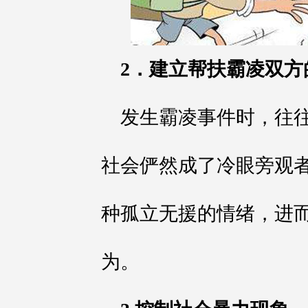
2．建立帮扶霸凌双方
发生霸凌事件时，往
社会俨然成了冷眼旁观
种孤立无援的情绪，进
为。