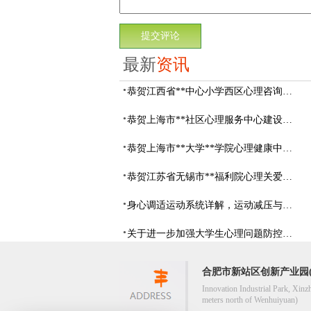
最新
资讯
恭贺江西省**中心小学西区心理咨询教室设备采购项目由阳光心健代理商中标
恭贺上海市**社区心理服务中心建设项目由阳光心健代理商中标
恭贺上海市**大学**学院心理健康中心建设项目由阳光心健代理商中标
恭贺江苏省无锡市**福利院心理关爱中心建设项目由阳光心健代理商中标
身心调适运动系统详解，运动减压与心理调适全指南
关于进一步加强大学生心理问题防控，防控大学生心理危机
合肥市新站区创新产业园(
Innovation Industrial Park, Xinz
meters north of Wenhuiyuan)