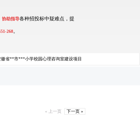
、
各种招投标中疑难点，提
协助指导
。
551-268
徽省**市***小学校园心理咨询室建设项目
« 上一页
下一页 »