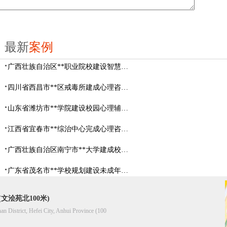
最新
案例
广西壮族自治区**职业院校建设智慧校园心理咨询室
四川省西昌市**区戒毒所建成心理咨询室
山东省​潍坊市**学院建设校园心理辅导中心
江西省宜春市**综治中心完成心理咨询室建设
广西壮族自治区南宁市**大学建成校园心理咨询室
广东省茂名市**学校规划建设未成年人辅导中心
文浍苑北100米)
han District, Hefei City, Anhui Province (100