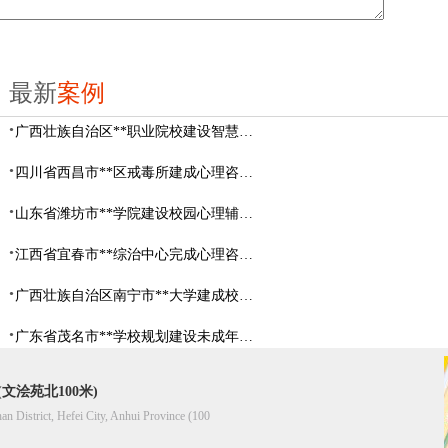
最新
案例
广西壮族自治区**职业院校建设智慧校园心理咨询室
四川省西昌市**区戒毒所建成心理咨询室
山东省​潍坊市**学院建设校园心理辅导中心
江西省宜春市**综治中心完成心理咨询室建设
广西壮族自治区南宁市**大学建成校园心理咨询室
广东省茂名市**学校规划建设未成年人辅导中心
文浍苑北100米)
han District, Hefei City, Anhui Province (100