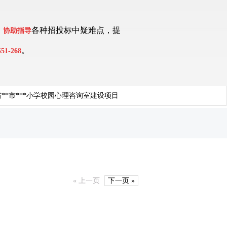
、
各种招投标中疑难点，提
协助指导
。
551-268
**市***小学校园心理咨询室建设项目
« 上一页
下一页 »