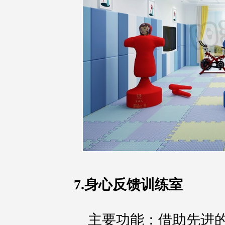
7.身心反馈训练室
主要功能：借助先进