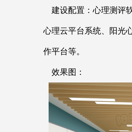
建设配置：心理测评
心理云平台系统、阳光
作平台等。
效果图：