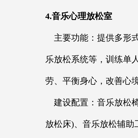
4.音乐心理放松室
主要功能：提供多形
乐放松系统等，训练单
劳、平衡身心，改善心
建设配置：音乐放松椅
放松床)、音乐放松辅助