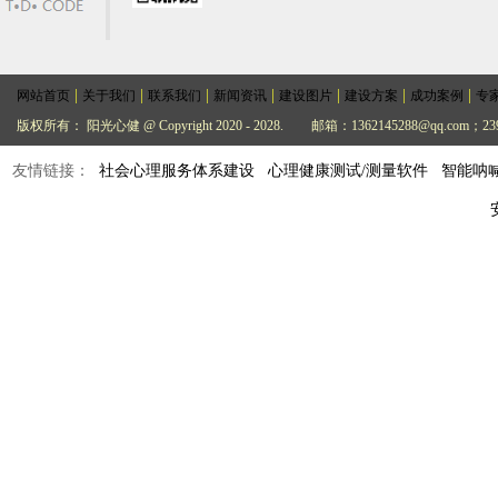
|
|
|
|
|
|
|
网站首页
关于我们
联系我们
新闻资讯
建设图片
建设方案
成功案例
专
版权所有： 阳光心健 @ Copyright 2020 - 2028.
邮箱：1362145288@qq.com；239
友情链接：
社会心理服务体系建设
心理健康测试/测量软件
智能呐