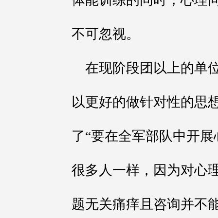
不可忽视。
在现阶段团以上的单
以更好的做针对性的思
了“要在全军部队中开展
很多人一样，因为对心
题无关痛痒且咨询并不