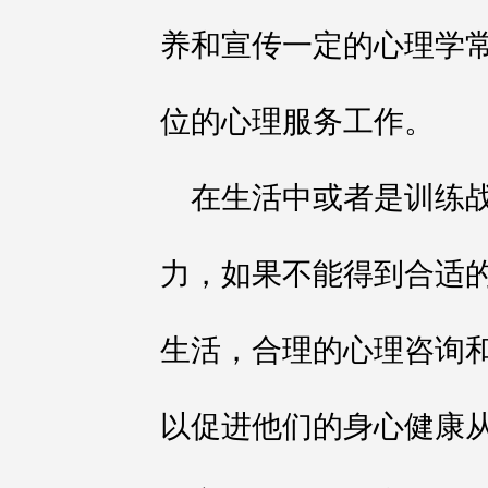
养和宣传一定的心理学
位的心理服务工作。
在生活中或者是训练
力，如果不能得到合适
生活，合理的心理咨询
以促进他们的身心健康