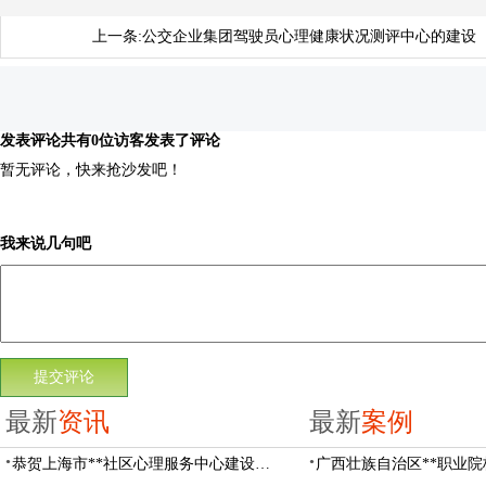
上一条:
公交企业集团驾驶员心理健康状况测评中心的建设
发表评论
共有0位访客发表了评论
暂无评论，快来抢沙发吧！
我来说几句吧
最新
资讯
最新
案例
恭贺上海市**社区心理服务中心建设项目由阳光心健代理商中标