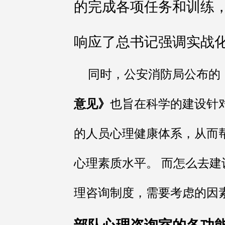
的完成各项任务和训练
响应了总书记强调实战
同时，公安消防局公布的
意见》
也旨在科学的建设针
的人员心理健康体系，从而
心理素质水平。 而怎么去
理咨询制度，需要考虑的因