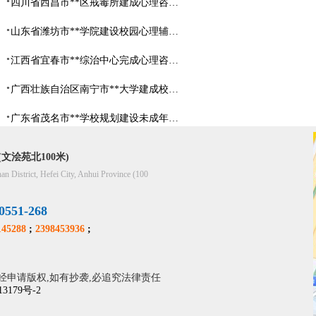
四川省西昌市**区戒毒所建成心理咨询室
山东省​潍坊市**学院建设校园心理辅导中心
江西省宜春市**综治中心完成心理咨询室建设
广西壮族自治区南宁市**大学建成校园心理咨询室
广东省茂名市**学校规划建设未成年人辅导中心
文浍苑北100米)
han District, Hefei City, Anhui Province (100
51-268
45288
;
2398453936
;
经申请版权,如有抄袭,必追究法律责任
13179号-2