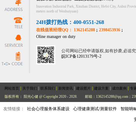
Innovation Industrial Park, Xinzhan District, Hefei City, Anhui Provi
meters north of Wenhuiyuan)
24H拨打热线：400-0551-268
在线值班经理QQ： 1362145288
;
2398453936
;
Oline manager on duty
公司网站已经申请版权,如有抄袭,必追
皖ICP备12013179号-2
|
|
|
|
|
|
|
网站首页
关于我们
联系我们
新闻资讯
建设图片
建设方案
成功案例
专
版权所有： 阳光心健 @ Copyright 2020 - 2028.
邮箱：1362145288@qq.com；239
友情链接：
社会心理服务体系建设
心理健康测试/测量软件
智能呐