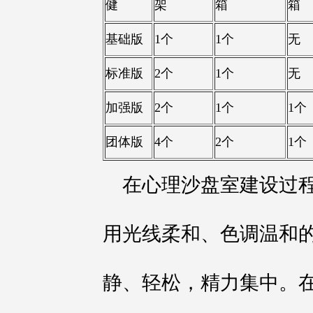
健
架
箱
箱
基础版
1个
1个
无
标准版
2个
1个
无
加强版
2个
1个
1个
团体版
4个
2个
1个
在心理沙盘室建设过
用光线柔和、色调温和
静、轻松，精力集中。