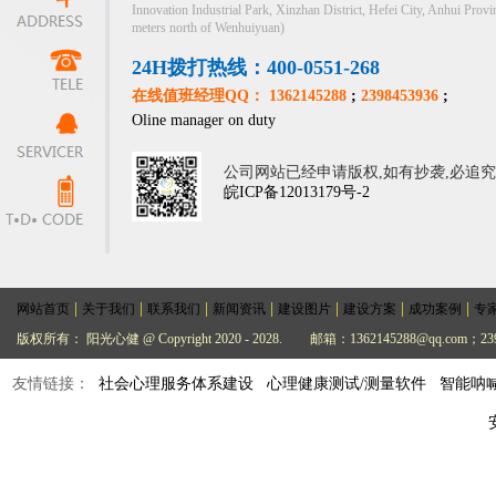
Innovation Industrial Park, Xinzhan District, Hefei City, Anhui Provi
meters north of Wenhuiyuan)
24H拨打热线：400-0551-268
在线值班经理QQ： 1362145288
;
2398453936
;
Oline manager on duty
公司网站已经申请版权,如有抄袭,必追
皖ICP备12013179号-2
|
|
|
|
|
|
|
网站首页
关于我们
联系我们
新闻资讯
建设图片
建设方案
成功案例
专
版权所有： 阳光心健 @ Copyright 2020 - 2028.
邮箱：1362145288@qq.com；239
友情链接：
社会心理服务体系建设
心理健康测试/测量软件
智能呐