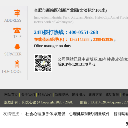
合肥市新站区创新产业园(文浍苑北100米)
Innovation Industrial Park, Xinzhan District, Hefei City, Anhui Provi
meters north of Wenhuiyuan)
24H拨打热线：400-0551-268
在线值班经理QQ： 1362145288
;
2398453936
;
Oline manager on duty
公司网站已经申请版权,如有抄袭,必追
皖ICP备12013179号-2
|
|
|
|
|
|
|
网站首页
关于我们
联系我们
新闻资讯
建设图片
建设方案
成功案例
专
版权所有： 阳光心健 @ Copyright 2020 - 2028.
邮箱：1362145288@qq.com；239
友情链接：
社会心理服务体系建设
心理健康测试/测量软件
智能呐