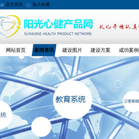
设为首页
加入收藏
网站首页
新闻资讯
建设图片
建设方案
成功案例