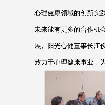
心理健康领域的创新实
未来能有更多的合作机
展。阳光心健董事长江
致力于心理健康事业，