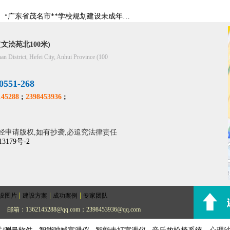
广东省茂名市**学校规划建设未成年人辅导中心
文浍苑北100米)
han District, Hefei City, Anhui Province (100
51-268
45288
;
2398453936
;
经申请版权,如有抄袭,必追究法律责任
13179号-2
|
|
|
设图片
建设方案
成功案例
专家团队
邮箱：1362145288@qq.com；2398453936@qq.com