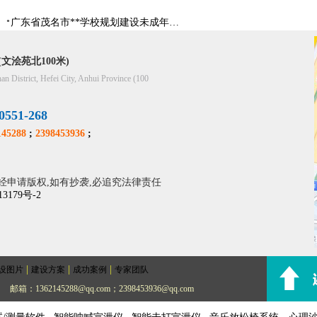
广东省茂名市**学校规划建设未成年人辅导中心
文浍苑北100米)
han District, Hefei City, Anhui Province (100
51-268
45288
;
2398453936
;
经申请版权,如有抄袭,必追究法律责任
13179号-2
|
|
|
设图片
建设方案
成功案例
专家团队
邮箱：1362145288@qq.com；2398453936@qq.com