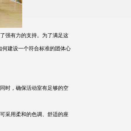
了强有力的支持。为了满足这
如何建设一个符合标准的团体心
同时，确保活动室有足够的空
可采用柔和的色调、舒适的座