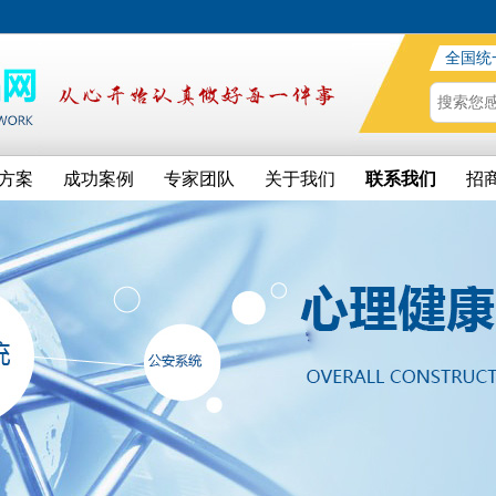
全国统
方案
成功案例
专家团队
关于我们
联系我们
招