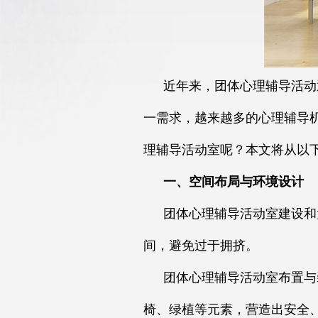
近年来，团体心理辅导活动
一需求，越来越多的心理辅导
理辅导活动室呢？本文将从以
一、空间布局与环境设计
团体心理辅导活动室建设和
间，避免过于拥挤。
团体心理辅导活动室布置与
椅、绿植等元素，营造出安全