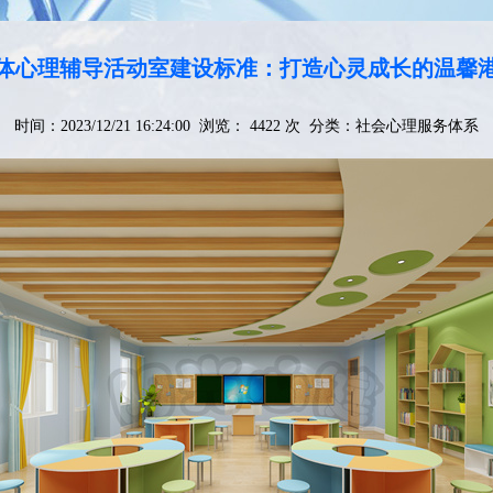
体心理辅导活动室建设标准：打造心灵成长的温馨
时间：2023/12/21 16:24:00 浏览： 4422 次 分类：
社会心理服务体系