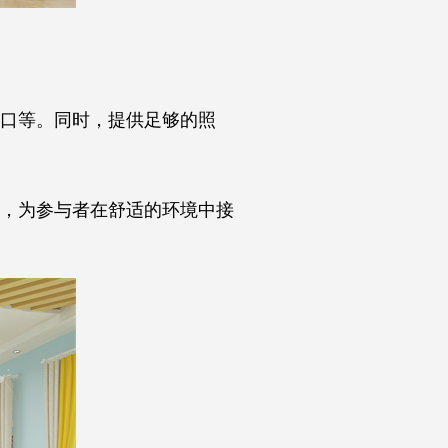
口等。同时，提供足够的照
，为参与者在舒适的环境中接