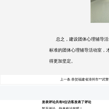
总之，建设团体心理辅导活
标准的团体心理辅导活动室，
得更加坚定。
上一条:
恭贺福建省漳州市**武
发表评论
共有0位访客发表了评论
暂无评论，快来抢沙发吧！