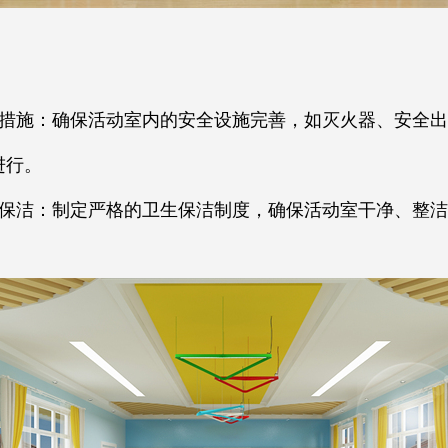
措施：确保活动室内的安全设施完善，如灭火器、安全出
进行。
保洁：制定严格的卫生保洁制度，确保活动室干净、整洁