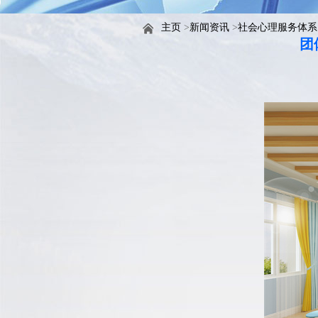
主页
>
新闻资讯
>
社会心理服务体系
团