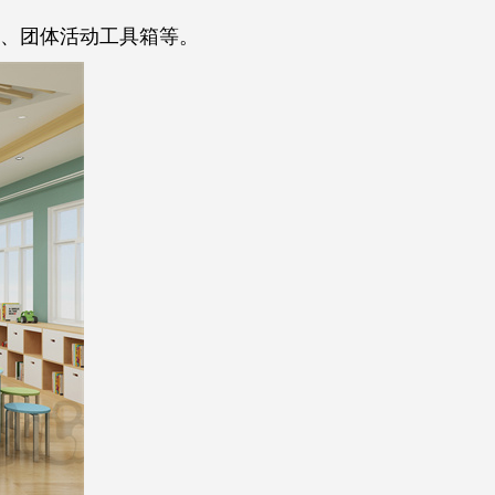
、团体活动工具箱等。