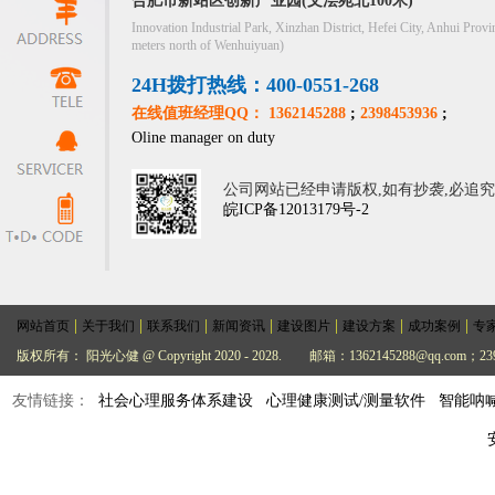
合肥市新站区创新产业园(文浍苑北100米)
Innovation Industrial Park, Xinzhan District, Hefei City, Anhui Provi
meters north of Wenhuiyuan)
24H拨打热线：400-0551-268
在线值班经理QQ： 1362145288
;
2398453936
;
Oline manager on duty
公司网站已经申请版权,如有抄袭,必追
皖ICP备12013179号-2
|
|
|
|
|
|
|
网站首页
关于我们
联系我们
新闻资讯
建设图片
建设方案
成功案例
专
版权所有： 阳光心健 @ Copyright 2020 - 2028.
邮箱：1362145288@qq.com；239
友情链接：
社会心理服务体系建设
心理健康测试/测量软件
智能呐