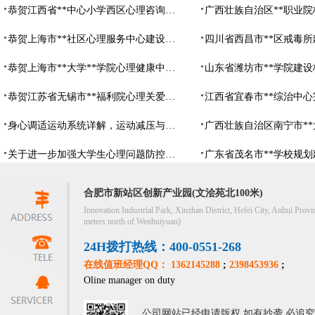
恭贺江西省**中心小学西区心理咨询教室设备采购项目由阳光心健代理商中标
恭贺上海市**社区心理服务中心建设项目由阳光心健代理商中标
恭贺上海市**大学**学院心理健康中心建设项目由阳光心健代理商中标
恭贺江苏省无锡市**福利院心理关爱中心建设项目由阳光心健代理商中标
身心调适运动系统详解，运动减压与心理调适全指南
关于进一步加强大学生心理问题防控，防控大学生心理危机
合肥市新站区创新产业园(文浍苑北100米)
Innovation Industrial Park, Xinzhan District, Hefei City, Anhui Provi
meters north of Wenhuiyuan)
24H拨打热线：400-0551-268
在线值班经理QQ： 1362145288
;
2398453936
;
Oline manager on duty
公司网站已经申请版权,如有抄袭,必追