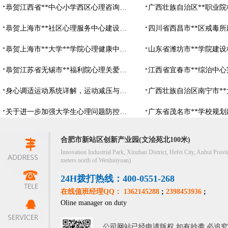
恭贺江西省**中心小学西区心理咨询教室设备采购项目由阳光心健代理商中标
恭贺上海市**社区心理服务中心建设项目由阳光心健代理商中标
恭贺上海市**大学**学院心理健康中心建设项目由阳光心健代理商中标
恭贺江苏省无锡市**福利院心理关爱中心建设项目由阳光心健代理商中标
身心调适运动系统详解，运动减压与心理调适全指南
关于进一步加强大学生心理问题防控，防控大学生心理危机
合肥市新站区创新产业园(文浍苑北100米)
Innovation Industrial Park, Xinzhan District, Hefei City, Anhui Provi
meters north of Wenhuiyuan)
24H拨打热线：400-0551-268
在线值班经理QQ： 1362145288
;
2398453936
;
Oline manager on duty
公司网站已经申请版权,如有抄袭,必追