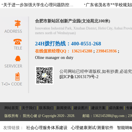
关于进一步加强大学生心理问题防控，防控大学生心理危机
合肥市新站区创新产业园(文浍苑北100米)
Innovation Industrial Park, Xinzhan District, Hefei City, Anhui Provi
meters north of Wenhuiyuan)
24H拨打热线：400-0551-268
在线值班经理QQ： 1362145288
;
2398453936
;
Oline manager on duty
公司网站已经申请版权,如有抄袭,必追
皖ICP备12013179号-2
|
|
|
|
|
|
|
网站首页
关于我们
联系我们
新闻资讯
建设图片
建设方案
成功案例
专
版权所有： 阳光心健 @ Copyright 2020 - 2028.
邮箱：1362145288@qq.com；239
友情链接：
社会心理服务体系建设
心理健康测试/测量软件
智能呐