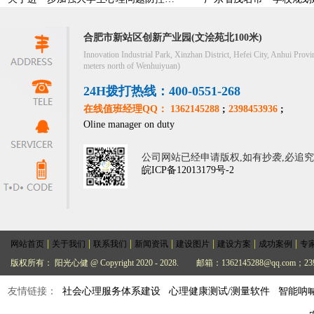
合肥市新站区创新产业园(文浍苑北100米)
Innovation Industrial Park, Xinzhan District, Hefei City, Anhui Provi
meters north of Wenhuiyuan)
24H拨打热线：400-0551-268
在线值班经理QQ： 1362145288
;
2398453936
;
Oline manager on duty
公司网站已经申请版权,如有抄袭,必追
皖ICP备12013179号-2
|
|
|
|
|
|
|
网站首页
关于我们
联系我们
新闻资讯
建设图片
建设方案
成功案例
专
版权所有： 阳光心健 @ Copyright 2020 - 2028.
邮箱：1362145288@qq.com；239
友情链接：
社会心理服务体系建设
心理健康测试/测量软件
智能呐