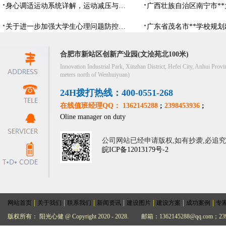
身心调适运动系统详解，运动减压与心理调适全指南
关于进一步加强大学生心理问题防控，防控大学生心理危机
合肥市新站区创新产业园(文浍苑北100米)
Innovation Industrial Park, Xinzhan District, Hefei City, Anhui Provi
meters north of Wenhuiyuan)
24H拨打热线：400-0551-268
在线值班经理QQ： 1362145288
;
2398453936
;
Oline manager on duty
公司网站已经申请版权,如有抄袭,必追
皖ICP备12013179号-2
|
|
|
|
|
|
|
网站首页
关于我们
联系我们
新闻资讯
建设图片
建设方案
成功案例
专
版权所有： 阳光心健 @ Copyright 2020 - 2028.
邮箱：1362145288@qq.com；239