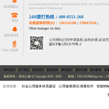
Innovation Industrial Park, Xinzhan District, Hefei City, Anhui Provi
meters north of Wenhuiyuan)
24H拨打热线：400-0551-268
在线值班经理QQ： 1362145288
;
2398453936
;
Oline manager on duty
公司网站已经申请版权,如有抄袭,必追
皖ICP备12013179号-2
|
|
|
|
|
|
|
网站首页
关于我们
联系我们
新闻资讯
建设图片
建设方案
成功案例
专
版权所有： 阳光心健 @ Copyright 2020 - 2028.
邮箱：1362145288@qq.com；239
友情链接：
社会心理服务体系建设
心理健康测试/测量软件
智能呐