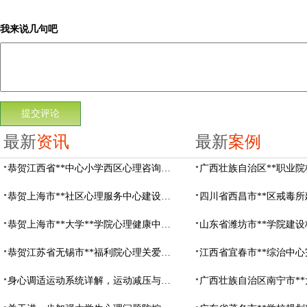
我来说几句吧
最新
资讯
最新
案例
恭贺江西省**中心小学西区心理咨询教室设备采购项目由阳光心健代理商中标
恭贺上海市**社区心理服务中心建设项目由阳光心健代理商中标
恭贺上海市**大学**学院心理健康中心建设项目由阳光心健代理商中标
恭贺江苏省无锡市**福利院心理关爱中心建设项目由阳光心健代理商中标
身心调适运动系统详解，运动减压与心理调适全指南