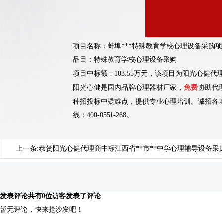
项目名称：
蚌埠***特殊教育学校心理设备采购
品目：特殊教育学校心理设备采购
项目中标额：103.55万元，该项目为阳光心健
阳光心健是国内品牌心理器材厂家，
免费
协助代
种招投标中疑难点，提供专业心理培训。诚招各
线：400-0551-268。
上一条:
恭贺阳光心健代理商中标江西省**市**中学心理辅导设备采
发表评论
共有0位访客发表了评论
暂无评论，快来抢沙发吧！