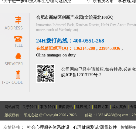
关于进一步加强大学生心理问题防控，防控大学生心理危机
合肥市新站区创新产业园(文浍苑北100米)
Innovation Industrial Park, Xinzhan District, Hefei City, Anhui Provi
meters north of Wenhuiyuan)
24H拨打热线：400-0551-268
在线值班经理QQ： 1362145288
;
2398453936
;
Oline manager on duty
公司网站已经申请版权,如有抄袭,必追
皖ICP备12013179号-2
|
|
|
|
|
|
|
网站首页
关于我们
联系我们
新闻资讯
建设图片
建设方案
成功案例
专
版权所有： 阳光心健 @ Copyright 2020 - 2028.
邮箱：1362145288@qq.com；239
友情链接：
社会心理服务体系建设
心理健康测试/测量软件
智能呐