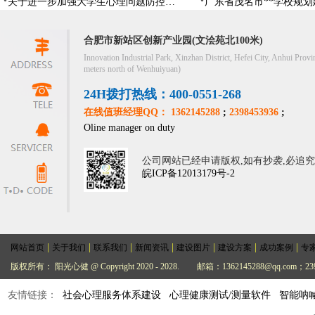
关于进一步加强大学生心理问题防控，防控大学生心理危机
合肥市新站区创新产业园(文浍苑北100米)
Innovation Industrial Park, Xinzhan District, Hefei City, Anhui Provi
meters north of Wenhuiyuan)
24H拨打热线：400-0551-268
在线值班经理QQ： 1362145288
;
2398453936
;
Oline manager on duty
公司网站已经申请版权,如有抄袭,必追
皖ICP备12013179号-2
|
|
|
|
|
|
|
网站首页
关于我们
联系我们
新闻资讯
建设图片
建设方案
成功案例
专
版权所有： 阳光心健 @ Copyright 2020 - 2028.
邮箱：1362145288@qq.com；239
友情链接：
社会心理服务体系建设
心理健康测试/测量软件
智能呐