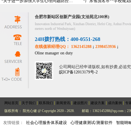
关于进一步加强大学生心理问题防控，防控大学生心理危机
合肥市新站区创新产业园(文浍苑北100米)
Innovation Industrial Park, Xinzhan District, Hefei City, Anhui Provi
meters north of Wenhuiyuan)
24H拨打热线：400-0551-268
在线值班经理QQ： 1362145288
;
2398453936
;
Oline manager on duty
公司网站已经申请版权,如有抄袭,必追
皖ICP备12013179号-2
|
|
|
|
|
|
|
网站首页
关于我们
联系我们
新闻资讯
建设图片
建设方案
成功案例
专
版权所有： 阳光心健 @ Copyright 2020 - 2028.
邮箱：1362145288@qq.com；239
友情链接：
社会心理服务体系建设
心理健康测试/测量软件
智能呐