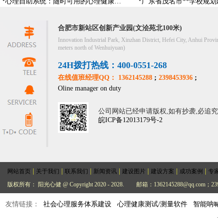
心理自助系统：随时可用的心理健康自助服务平台
合肥市新站区创新产业园(文浍苑北100米)
Innovation Industrial Park, Xinzhan District, Hefei City, Anhui Provi
meters north of Wenhuiyuan)
24H拨打热线：400-0551-268
在线值班经理QQ： 1362145288
;
2398453936
;
Oline manager on duty
公司网站已经申请版权,如有抄袭,必追
皖ICP备12013179号-2
|
|
|
|
|
|
|
网站首页
关于我们
联系我们
新闻资讯
建设图片
建设方案
成功案例
专
版权所有： 阳光心健 @ Copyright 2020 - 2028.
邮箱：1362145288@qq.com；239
友情链接：
社会心理服务体系建设
心理健康测试/测量软件
智能呐