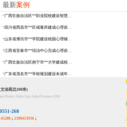
最新
案例
广西壮族自治区**职业院校建设智慧校园心理咨询室
四川省西昌市**区戒毒所建成心理咨询室
山东省​潍坊市**学院建设校园心理辅导中心
江西省宜春市**综治中心完成心理咨询室建设
广西壮族自治区南宁市**大学建成校园心理咨询室
广东省茂名市**学校规划建设未成年人辅导中心
文浍苑北100米)
han District, Hefei City, Anhui Province (100
51-268
45288
;
2398453936
;