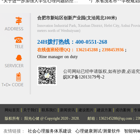
关于进一步加强大学生心理问题防控，防控大学生心理危机
合肥市新站区创新产业园(文浍苑北100米)
Innovation Industrial Park, Xinzhan District, Hefei City, Anhui Provi
meters north of Wenhuiyuan)
24H拨打热线：400-0551-268
在线值班经理QQ： 1362145288
;
2398453936
;
Oline manager on duty
公司网站已经申请版权,如有抄袭,必追
皖ICP备12013179号-2
|
|
|
|
|
|
|
网站首页
关于我们
联系我们
新闻资讯
建设图片
建设方案
成功案例
专
版权所有： 阳光心健 @ Copyright 2020 - 2028.
邮箱：1362145288@qq.com；239
友情链接：
社会心理服务体系建设
心理健康测试/测量软件
智能呐