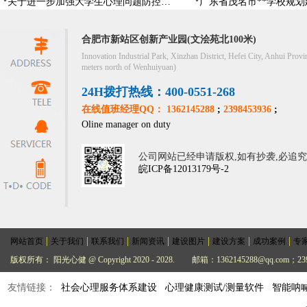
关于进一步加强大学生心理问题防控，防控大学生心理危机
合肥市新站区创新产业园(文浍苑北100米)
Innovation Industrial Park, Xinzhan District, Hefei City, Anhui Provi
meters north of Wenhuiyuan)
24H拨打热线：400-0551-268
在线值班经理QQ： 1362145288
;
2398453936
;
Oline manager on duty
公司网站已经申请版权,如有抄袭,必追
皖ICP备12013179号-2
|
|
|
|
|
|
|
网站首页
关于我们
联系我们
新闻资讯
建设图片
建设方案
成功案例
专
版权所有： 阳光心健 @ Copyright 2020 - 2028.
邮箱：1362145288@qq.com；239
友情链接：
社会心理服务体系建设
心理健康测试/测量软件
智能呐