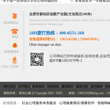
关于进一步加强大学生心理问题防控，防控大学生心理危机
合肥市新站区创新产业园(文浍苑北100米)
Innovation Industrial Park, Xinzhan District, Hefei City, Anhui Provi
meters north of Wenhuiyuan)
24H拨打热线：400-0551-268
在线值班经理QQ： 1362145288
;
2398453936
;
Oline manager on duty
公司网站已经申请版权,如有抄袭,必追
皖ICP备12013179号-2
|
|
|
|
|
|
|
网站首页
关于我们
联系我们
新闻资讯
建设图片
建设方案
成功案例
专
版权所有： 阳光心健 @ Copyright 2020 - 2028.
邮箱：1362145288@qq.com；239
友情链接：
社会心理服务体系建设
心理健康测试/测量软件
智能呐