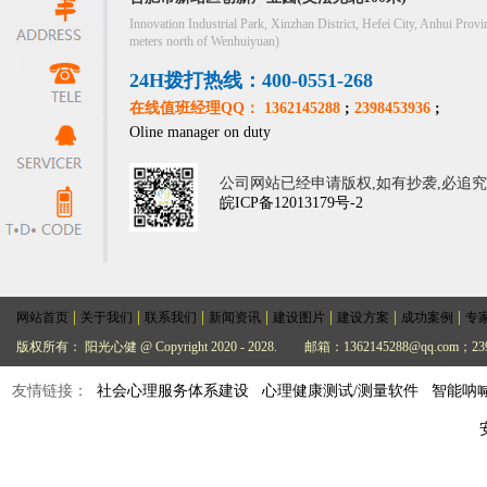
Innovation Industrial Park, Xinzhan District, Hefei City, Anhui Provi
meters north of Wenhuiyuan)
24H拨打热线：400-0551-268
在线值班经理QQ： 1362145288
;
2398453936
;
Oline manager on duty
公司网站已经申请版权,如有抄袭,必追
皖ICP备12013179号-2
|
|
|
|
|
|
|
网站首页
关于我们
联系我们
新闻资讯
建设图片
建设方案
成功案例
专
版权所有： 阳光心健 @ Copyright 2020 - 2028.
邮箱：1362145288@qq.com；239
友情链接：
社会心理服务体系建设
心理健康测试/测量软件
智能呐