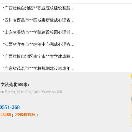
广西壮族自治区**职业院校建设智慧校园心理咨询室
四川省西昌市**区戒毒所建成心理咨询室
山东省​潍坊市**学院建设校园心理辅导中心
江西省宜春市**综治中心完成心理咨询室建设
广西壮族自治区南宁市**大学建成校园心理咨询室
广东省茂名市**学校规划建设未成年人辅导中心
文浍苑北100米)
han District, Hefei City, Anhui Province (100
51-268
45288
;
2398453936
;