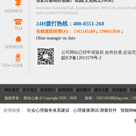
合肥市新站区创新产业园(文浍苑北100米)
Innovation Industrial Park, Xinzhan District, Hefei City, Anhui Provi
meters north of Wenhuiyuan)
24H拨打热线：400-0551-268
在线值班经理QQ： 1362145288
;
2398453936
;
Oline manager on duty
公司网站已经申请版权,如有抄袭,必追
皖ICP备12013179号-2
|
|
|
|
|
|
|
网站首页
关于我们
联系我们
新闻资讯
建设图片
建设方案
成功案例
专
版权所有： 阳光心健 @ Copyright 2020 - 2028.
邮箱：1362145288@qq.com；239
友情链接：
社会心理服务体系建设
心理健康测试/测量软件
智能呐