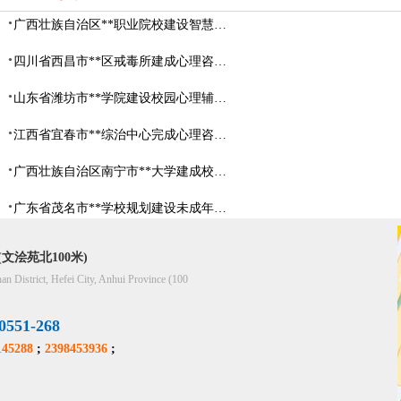
广西壮族自治区**职业院校建设智慧校园心理咨询室
四川省西昌市**区戒毒所建成心理咨询室
山东省​潍坊市**学院建设校园心理辅导中心
江西省宜春市**综治中心完成心理咨询室建设
广西壮族自治区南宁市**大学建成校园心理咨询室
广东省茂名市**学校规划建设未成年人辅导中心
文浍苑北100米)
han District, Hefei City, Anhui Province (100
51-268
45288
;
2398453936
;