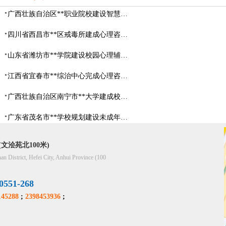
广西壮族自治区**职业院校建设智慧校园心理咨询室
四川省西昌市**区戒毒所建成心理咨询室
山东省​潍坊市**学院建设校园心理辅导中心
江西省宜春市**综治中心完成心理咨询室建设
广西壮族自治区南宁市**大学建成校园心理咨询室
广东省茂名市**学校规划建设未成年人辅导中心
文浍苑北100米)
han District, Hefei City, Anhui Province (100
51-268
45288
;
2398453936
;