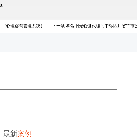
8。
手（心理咨询管理系统）
下一条:
恭贺阳光心健代理商中标四川省**市
最新
案例