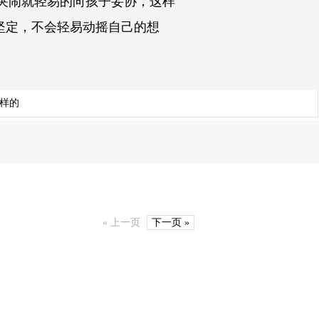
哭闹就轻易的向孩子妥协，这样
坚定，不会轻易动摇自己的想
样的
« 上一页
下一页 »