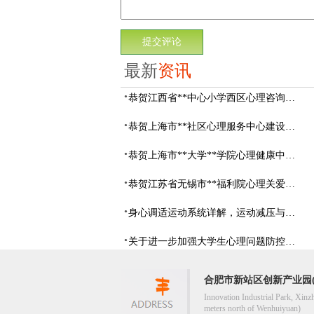
最新
资讯
恭贺江西省**中心小学西区心理咨询教室设备采购项目由阳光心健代理商中标
恭贺上海市**社区心理服务中心建设项目由阳光心健代理商中标
恭贺上海市**大学**学院心理健康中心建设项目由阳光心健代理商中标
恭贺江苏省无锡市**福利院心理关爱中心建设项目由阳光心健代理商中标
身心调适运动系统详解，运动减压与心理调适全指南
关于进一步加强大学生心理问题防控，防控大学生心理危机
合肥市新站区创新产业园(
Innovation Industrial Park, Xinz
meters north of Wenhuiyuan)