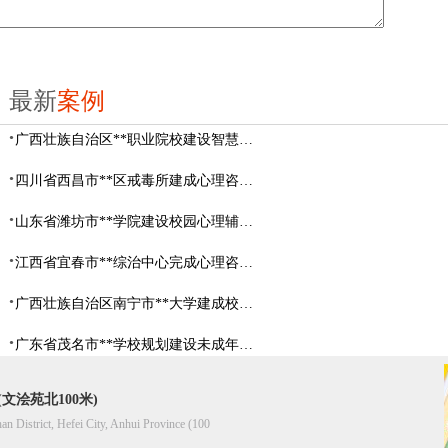
最新
案例
广西壮族自治区**职业院校建设智慧校园心理咨询室
四川省西昌市**区戒毒所建成心理咨询室
山东省​潍坊市**学院建设校园心理辅导中心
江西省宜春市**综治中心完成心理咨询室建设
广西壮族自治区南宁市**大学建成校园心理咨询室
广东省茂名市**学校规划建设未成年人辅导中心
文浍苑北100米)
han District, Hefei City, Anhui Province (100